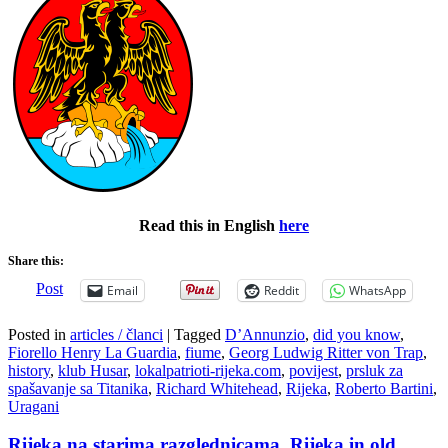
Read this in English
here
Share this:
Post
Email
Reddit
WhatsApp
Posted in
articles / članci
|
Tagged
D’Annunzio
,
did you know
,
Fiorello Henry La Guardia
,
fiume
,
Georg Ludwig Ritter von Trap
,
history
,
klub Husar
,
lokalpatrioti-rijeka.com
,
povijest
,
prsluk za
spašavanje sa Titanika
,
Richard Whitehead
,
Rijeka
,
Roberto Bartini
,
Uragani
Rijeka na starima razglednicama, Rijeka in old