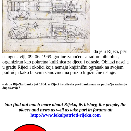
– da je u Rijeci, prvi
u Jugoslaviji, 09. 06. 1969. godine započeo sa radom bibliobus,
organiziran kao pokretna knjižnica za djecu i odrasle. Obilazi naselja
u gradu Rijeci i okolici koja nemaju knjižnični ogranak na svojem
području kako bi svim stanovnicima pružio knjižnične usluge.
– da je Riječka banka još 1984. u Rijeci instalirala prvi bankomat na području tadašnje
Jugoslavije?
You find out much more about Rijeka, its history, the people, the
places and news as well as take part in forums at:
http://www.lokalpatrioti-rijeka.com