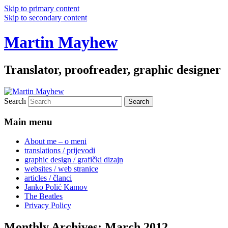
Skip to primary content
Skip to secondary content
Martin Mayhew
Translator, proofreader, graphic designer
Search
Main menu
About me – o meni
translations / prijevodi
graphic design / grafički dizajn
websites / web stranice
articles / članci
Janko Polić Kamov
The Beatles
Privacy Policy
Monthly Archives:
March 2012