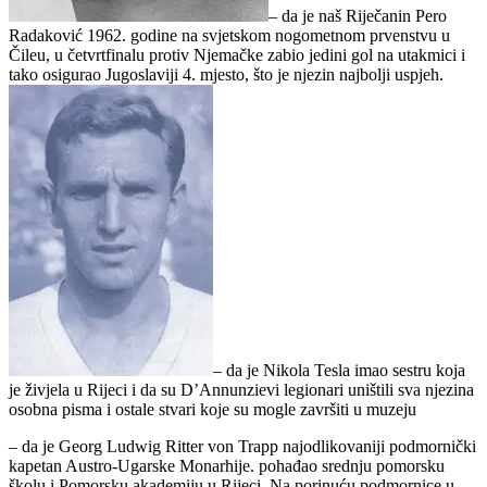
– da je naš Riječanin Pero
Radaković 1962. godine na svjetskom nogometnom prvenstvu u
Čileu, u četvrtfinalu protiv Njemačke zabio jedini gol na utakmici i
tako osigurao Jugoslaviji 4. mjesto, što je njezin najbolji uspjeh.
– da je Nikola Tesla imao sestru koja
je živjela u Rijeci i da su D’Annunzievi legionari uništili sva njezina
osobna pisma i ostale stvari koje su mogle završiti u muzeju
– da je Georg Ludwig Ritter von Trapp najodlikovaniji podmornički
kapetan Austro-Ugarske Monarhije. pohađao srednju pomorsku
školu i Pomorsku akademiju u Rijeci. Na porinuću podmornice u