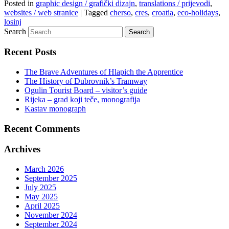
Posted in
graphic design / grafički dizajn
,
translations / prijevodi
,
websites / web stranice
|
Tagged
cherso
,
cres
,
croatia
,
eco-holidays
,
losinj
Search
Recent Posts
The Brave Adventures of Hlapich the Apprentice
The History of Dubrovnik’s Tramway
Ogulin Tourist Board – visitor’s guide
Rijeka – grad koji teče, monografija
Kastav monograph
Recent Comments
Archives
March 2026
September 2025
July 2025
May 2025
April 2025
November 2024
September 2024