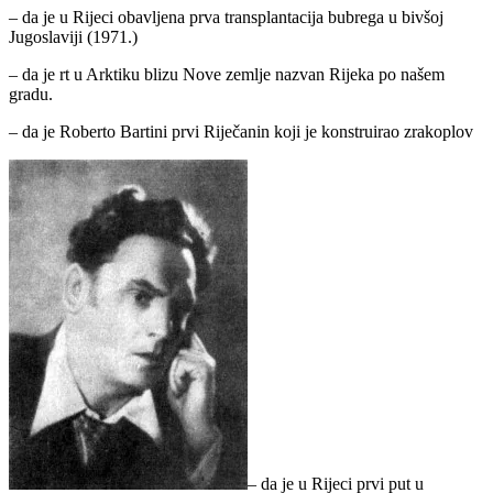
– da je u Rijeci obavljena prva transplantacija bubrega u bivšoj
Jugoslaviji (1971.)
– da je rt u Arktiku blizu Nove zemlje nazvan Rijeka po našem
gradu.
– da je Roberto Bartini prvi Riječanin koji je konstruirao zrakoplov
– da je u Rijeci prvi put u