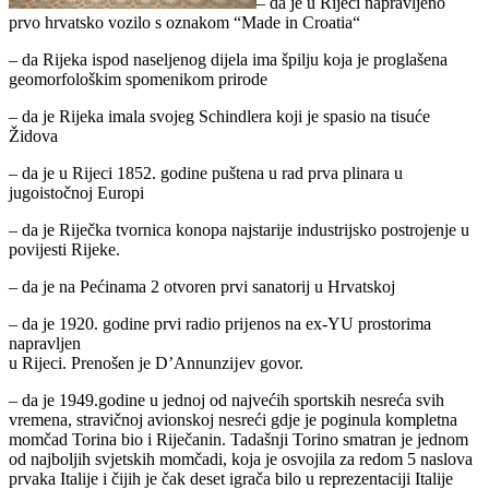
– da je u Rijeci napravljeno
prvo hrvatsko vozilo s oznakom “Made in Croatia“
– da Rijeka ispod naseljenog dijela ima špilju koja je proglašena
geomorfološkim spomenikom prirode
– da je Rijeka imala svojeg Schindlera koji je spasio na tisuće
Židova
– da je u Rijeci 1852. godine puštena u rad prva plinara u
jugoistočnoj Europi
– da je Riječka tvornica konopa najstarije industrijsko postrojenje u
povijesti Rijeke.
– da je na Pećinama 2 otvoren prvi sanatorij u Hrvatskoj
– da je 1920. godine prvi radio prĳenos na ex-YU prostorima
napravljen
u Rijeci. Prenošen je D’Annunzĳev govor.
– da je 1949.godine u jednoj od najvećih sportskih nesreća svih
vremena, stravičnoj avionskoj nesreći gdje je poginula kompletna
momčad Torina bio i Riječanin. Tadašnji Torino smatran je jednom
od najboljih svjetskih momčadi, koja je osvojila za redom 5 naslova
prvaka Italije i čijih je čak deset igrača bilo u reprezentaciji Italije