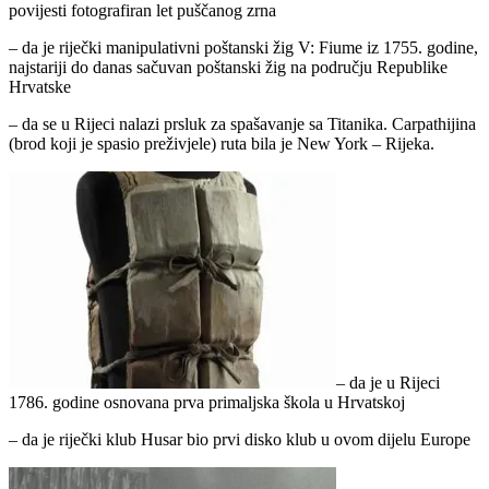
povijesti fotografiran let puščanog zrna
– da je riječki manipulativni poštanski žig V: Fiume iz 1755. godine,
najstariji do danas sačuvan poštanski žig na području Republike
Hrvatske
– da se u Rijeci nalazi prsluk za spašavanje sa Titanika. Carpathijina
(brod koji je spasio preživjele) ruta bila je New York – Rijeka.
– da je u Rijeci
1786. godine osnovana prva primaljska škola u Hrvatskoj
– da je riječki klub Husar bio prvi disko klub u ovom dijelu Europe