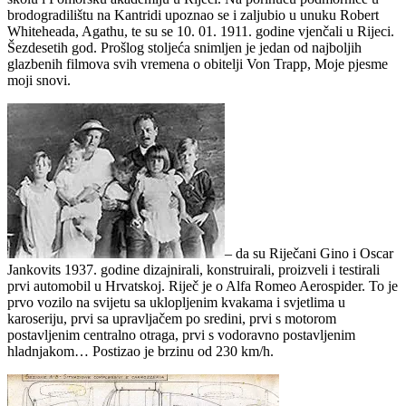
brodogradilištu na Kantridi upoznao se i zaljubio u unuku Robert
Whiteheada, Agathu, te su se 10. 01. 1911. godine vjenčali u Rijeci.
Šezdesetih god. Prošlog stoljeća snimljen je jedan od najboljih
glazbenih filmova svih vremena o obitelji Von Trapp, Moje pjesme
moji snovi.
– da su Riječani Gino i Oscar
Jankovits 1937. godine dizajnirali, konstruirali, proizveli i testirali
prvi automobil u Hrvatskoj. Riječ je o Alfa Romeo Aerospider. To je
prvo vozilo na svijetu sa uklopljenim kvakama i svjetlima u
karoseriju, prvi sa upravljačem po sredini, prvi s motorom
postavljenim centralno otraga, prvi s vodoravno postavljenim
hladnjakom… Postizao je brzinu od 230 km/h.