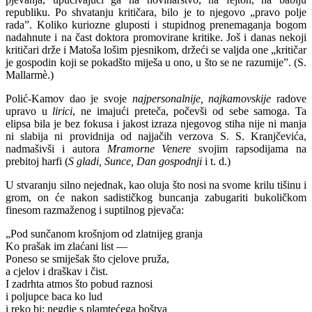
republiku. Po shvatanju kritičara, bilo je to njegovo „pravo polje
rada”. Koliko kuriozne gluposti i stupidnog prenemaganja bogom
nadahnute i na čast doktora promovirane kritike. Još i danas nekoji
kritičari drže i Matoša lošim pjesnikom, držeći se valjda one „kritičar
je gospodin koji se pokadšto miješa u ono, u što se ne razumije”. (S.
Mallarmè.)
Polić-Kamov dao je svoje
najpersonalnije, najkamovskije
radove
upravo u
lirici
, ne imajući preteča, počevši od sebe samoga. Ta
elipsa bila je bez fokusa i jakost izraza njegovog stiha nije ni manja
ni slabija ni providnija od najjačih verzova S. S. Kranjčevića,
nadmašivši i autora
Mramorne Venere
svojim rapsodijama na
prebitoj harfi (
S gladi, Sunce, Dan gospodnji
i t. d.)
U stvaranju silno nejednak, kao oluja što nosi na svome krilu tišinu i
grom, on će nakon sadističkog buncanja zabugariti bukoličkom
finesom razmaženog i suptilnog pjevača:
„Pod sunčanom krošnjom od zlatnijeg granja
Ko prašak im zlaćani list —
Poneso se smiješak što cjelove pruža,
a cjelov i draškav i čist.
I zadrhta atmos što pobud raznosi
i poljupce baca ko lud
i reko bi: negdje s plamtećega boštva