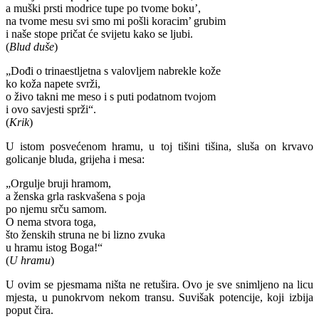
a muški prsti modrice tupe po tvome boku’,
na tvome mesu svi smo mi pošli koracim’ grubim
i naše stope pričat će svijetu kako se ljubi.
(
Blud duše
)
„Dođi o trinaestljetna s valovljem nabrekle kože
ko koža napete svrži,
o živo takni me meso i s puti podatnom tvojom
i ovo savjesti sprži“.
(
Krik
)
U istom posvećenom hramu, u toj tišini tišina, sluša on krvavo
golicanje bluda, grijeha i mesa:
„Orgulje bruji hramom,
a ženska grla raskvašena s poja
po njemu srču samom.
O nema stvora toga,
što ženskih struna ne bi lizno zvuka
u hramu istog Boga!“
(
U hramu
)
U ovim se pjesmama ništa ne retušira. Ovo je sve snimljeno na licu
mjesta, u punokrvom nekom transu. Suvišak potencije, koji izbija
poput čira.