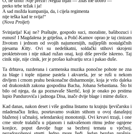
O, ne drhti! Nije prezir! Negda bijah — znaš me dobro —
preko tebe težak i ja!
A sad možda kumpanija, da, i cijela regimenta
nije teška kad te svija!“
(
Nova Proljet
)
Svinjarija! Kaj ne? Praštajte, gospodo suci, moraliste, bašibozuci i
eunusi! I Magdalena je griješna, a Polić-Kamov oprao je taj cinizam
životom i jednom od svojih najumornijih, najljepših nostalgičnih
pjesama
Kitty
. Ovi su nedelikatni, soldački stihovi skrojeni
prokletstvom i nije nikad ružan onaj, koji diše previše iskreno. Taj
cinik nije, nije cinik, jer je prošao kalvariju srca i pakao duše.
Ta drhtava, razderana i carmenska muzika ponoćne pohote ne zna
za blage i tople nijanse pastela i akvarela, jer se ruši u nekom
divljem i crnom prahu beskonačne disharmonije, koja je vrlo daleka
od drakonskih zakona gospodina Bacha, Johana Sebastiana. Što bi
bilo od njega, da ga poznavaše Skerlić, koji je onako po prstima
lupio Pandurovića i jadnoga Disa, inače dvije blage i mirne dušice.
Kad danas, nakon deset i više godina listamo tu krajnju ljevičarsku i
mladenačku liriku, posrtavamo svakim stihom u ovoj današnjoj
blaženoj i učmaloj, selendarskoj monotoniji. Ovi krvavi trzaji, i one
crne strofe tralaliču u pijanom i nakvašenom ritmu jedne ognjene
konjice, poput đavolje fuge sa bezbroj temata u vječnoj,
nezadovoljenoj stretti. Jedno more žeđi. Jedan bezdan prošnja.