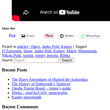
Share this:
Post
Email
Reddit
WhatsApp
Posted in
articles / članci
,
Janko Polić Kamov
|
Tagged
D’Annunzio
,
fiume
,
Janko Polić Kamov
,
Matoš
,
Maupassant
,
Nikola Polić
,
poems
,
poetry
,
poezija
,
Rijeka
Search
Recent Posts
The Brave Adventures of Hlapich the Apprentice
The History of Dubrovnik’s Tramway
Ogulin Tourist Board – visitor’s guide
Rijeka – grad koji teče, monografija
Kastav monograph
Recent Comments