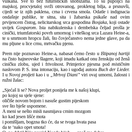
vulkana. Sve to bez futurističkih snobizama. To su pupoljci na
majskoj, procvjetaloj svrži otrovanog, prokletog bilja, a prsnuvši,
cijedi se iz njih paklena, crna i crvena smola. Odatle i indignacia
ondašnje publike, te sitna, sita i žabarska psikaše nad ovim
prvijencem čistog, nelicitarskog srca gospodina
Bosjaka
, koji ostade
uvijek
Gosparom
. Ista nabikulenska i dembelska čeljad prošla je
cinički, triumfatorski povrh umornog i viteškog srca Lazara Heine-a,
te u smrtnom hropcu žali, što čovječanstvo nema jedne glave, pa da
mu pljune u lice crnu, mrtvačku pjenu.
Prem nije poznavao Heine-a, nabasat ćemo često u
Ištipanoj hartiji
na čisto hajneovske šlagere, koji imadu katkad onu ženskiju od ženâ
ciničku zlobu, ujed i frivolnost. Primjerice pjesma pod
mističnim
naslovom P. S. ima intonaciju, kao i ugođaj autora
Buch der Lieder.
I u
Novoj proljeti
kao i u
„Mrtvoj Diani”
viri ovaj umorni, žalosni i
ružni žalac:
„Sjećaš li se? Nova proljet ponijela me k našoj klupi,
po kojoj su sjele sjene:
oličiše novom bojom i nasuše gustim pijeskom
sve što bješe uspomene.
A meni se nešto misli nasmijava crnim mozgom
ko kad jesen lišće mota
i pomišljam, bogzna tko će, da se tvoga hvata pasa
da te ‘nako opet smota!