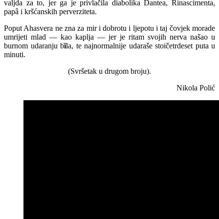
valjda za to, jer ga je privlačila diabolika Dantea, Rinascimenta,
papâ i kršćanskih perverziteta.
Poput Ahasvera ne zna za mir i dobrotu i ljepotu i taj čovjek morade
umrijeti mlad — kao kaplja — jer je ritam svojih nerva našao u
burnom udaranju b
ȉ
la, te najnormalnije udaraše stoičetrdeset puta u
minuti.
(Svršetak u drugom broju).
Nikola Polić