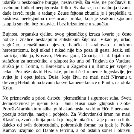
udariše u beskonačne burgije, neshvativši, šta više, ne pročitavši tu
osebujnu i nikad neepigonsku liriku. Svaka se, pa i najboija stvarca
dade izvrći ruglu, a tadanje Zeuse fejtona zbunila je i preplašila ta
kuštrava. neelegantna i neštucana prilika, koja je svakom zgodom
istupila smjelo, bez rukavica i bez hrizanteme u zapučku.
Bujnost, organsku cjelinu svog pjesničkog izraza kvario je često
hotice i znalice nesklapnim stilističkim šiljcima. Vikao je, urlao,
zaglušno, nenaštimano pjevao, bančio i strahovao u nekom
herostratizmu, koji nikad i nikad nije bio poza ili gesta. Jezik, stil,
tradicija, dikcija, Kosovo, Petrova gora, Croacija i t. d. bijahu mu
stafažom za nemoćnike, a glupost što urla od Triglava do Vardara,
slušao je u Torinu, u Barceloni, u Zagrebu i u Rimu: jer svijet je
jedan. Prsnuše okviri Hrvatske, puknut će i remenje Jugoslavije, jer
svijet je i opet jedan. Duša, koja živi, ne mari naći Nirvanu u
drevnoj Heladi ili na tavanu kakve kamene kućice u Puntu, na otoku
Krku.
Ne priznavaše a priori čistoću, plemenštinu i sigurnost stiha. Sveta
Jednostavnost je njemu kao i Janu Husu znak gluposti i zlobe.
Porušivši arhitekturu stiha, gubi akademsku vedrinu čiče Emersona i
poeziju zdravlja, nacije i pobjede. Za Vidovdanski hram ne mari.
Klasična, zvučna linija postala je bog te pita što. Ta je plamena lirika
daleko od svih dobroćudnih, poltronskih forma; pa ipak je Polić-
Kamov uzajmio od Dante-a tercinu, a od ostalih sonet i oktavu,