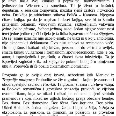
je lirika našla svoj klimaks u pejzažima, harmoniziranim i
jedinstvenim Wiesnerovim sonetima. To je život u košnici,
deputacija k seoskim tornjevima, muzika sjenâ zastora i zvončići
neba. Drukčija je arhitektura stihova Polića – Kamova. Njegova
čitava knjiga, pa da je napisao i deset knjiga, sve bi to šumilo
pritajenim orkanom, vrludavim strujama, razbješnjelim valovima
jedne jedine pjesme, jednog jedinog stiha
. Jedan njegov sonet nosi
teret jedne jedine riječi i cijela je ta lirika ispravno okrštena
štipajem
.
Da se jasnije izrazim: nije uzor-pjesnik, ne ulazi ni u koju antologiju,
nije akademik i deklamator. Ovo nisu stihovi za recitaciono veče.
Do smiješnosti katkad subjektivan, personalan do ekstrema uvijek,
smatra knjigu vulgarnom i formalnom ispovijedaonicom, gdje je on,
autor, i ispovijednik i griješnik, a čitaoci sveta inkvizicija. Ta je
ispovijed zaglušni krik, od kojega će puknuti bubnjić u otmjenom
uhu g. Popovića ili će pozliti ciklamskom Domjaniću.
Progonio ga je ovijek onaj krvavi, neboderni krik Marijev iz
Tragedije mozgova
: Probudite se živ u grobu! – kojim je zanosno i
uhodrapateljno završio i
Psovku
. Ta grozna, strašna i crvljiva vizija,
ta Poe-ova romantična i groteskna senzacija provlači se cijelom
ovom lirikom, koja se nikad i nikad ne odmara u sjeni vrbinih
pramenova i koja nikad ne ugleda kućnog praga obećane hemlje.
Bez doma. Bez domovine. Bez ičesa. Bez korijena. Bez sidra.
Ukleti Holandez. Jedna neugašena, žedna i bijedna želja, čežnja za
eksploziom, za praskom, za gromom, za požarom, za provalom