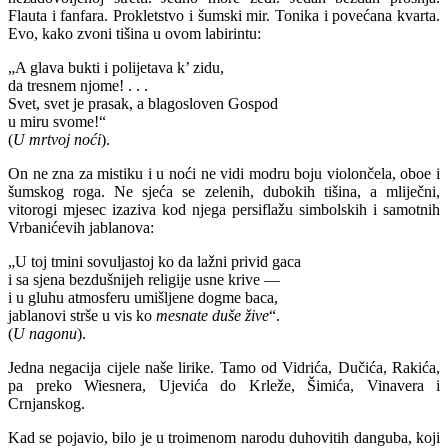
Flauta i fanfara. Prokletstvo i šumski mir. Tonika i povećana kvarta.
Evo, kako zvoni tišina u ovom labirintu:
„A glava bukti i polijetava k’ zidu,
da tresnem njome! . . .
Svet, svet je prasak, a blagosloven Gospod
u miru svome!“
(
U mrtvoj noći
).
On ne zna za mistiku i u noći ne vidi modru boju violončela, oboe i
šumskog roga. Ne sjeća se zelenih, dubokih tišina, a mliječni,
vitorogi mjesec izaziva kod njega persiflažu simbolskih i samotnih
Vrbanićevih jablanova:
„U toj tmini sovuljastoj ko da lažni privid gaca
i sa sjena bezdušnijeh religije usne krive —
i u gluhu atmosferu umišljene dogme baca,
jablanovi strše u vis ko
mesnate duše žive
“.
(
U nagonu
).
Jedna negacija cijele naše lirike. Tamo od Vidrića, Dučića, Rakića,
pa preko Wiesnera, Ujevića do Krleže, Šimića, Vinavera i
Crnjanskog.
Kad se pojavio, bilo je u troimenom narodu duhovitih danguba, koji