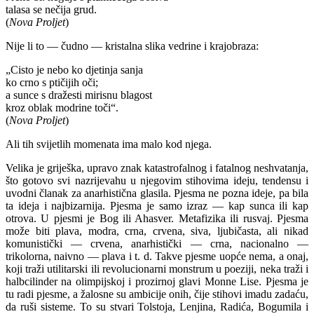
talasa se nečija grud.
(
Nova Proljet
)
Nije li to — čudno — kristalna slika vedrine i krajobraza:
„Cisto je nebo ko djetinja sanja
ko crno s ptičijih oči;
a sunce s dražesti mirisnu blagost
kroz oblak modrine toči“.
(
Nova Proljet
)
Ali tih svijetlih momenata ima malo kod njega.
Velika je griješka, upravo znak katastrofalnog i fatalnog neshvatanja,
što gotovo svi nazrijevahu u njegovim stihovima ideju, tendensu i
uvodni članak za anarhistična glasila. Pjesma ne pozna ideje, pa bila
ta ideja i najbizarnija. Pjesma je samo izraz — kap sunca ili kap
otrova. U pjesmi je Bog ili Ahasver. Metafizika ili rusvaj. Pjesma
može biti plava, modra, crna, crvena, siva, ljubičasta, ali nikad
komunistički — crvena, anarhistički — crna, nacionalno —
trikolorna, naivno — plava i t. d. Takve pjesme uopće nema, a onaj,
koji traži utilitarski ili revolucionarni monstrum u poeziji, neka traži i
halbcilinder na olimpijskoj i prozirnoj glavi Monne Lise. Pjesma je
tu radi pjesme, a žalosne su ambicije onih, čije stihovi imadu zadaću,
da ruši sisteme. To su stvari Tolstoja, Lenjina, Radića, Bogumila i