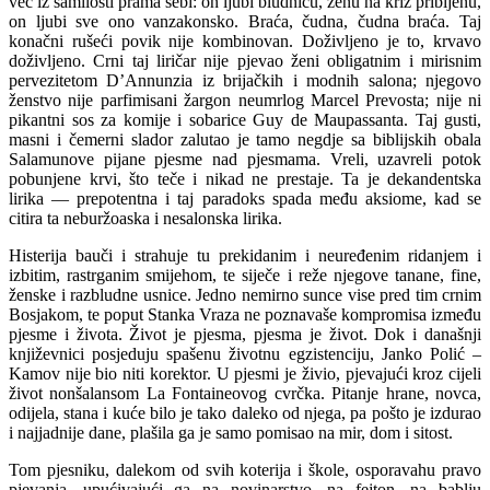
već iz samilosti prama sebi: on ljubi bludnicu, ženu na križ pribijenu,
on ljubi sve ono vanzakonsko. Braća, čudna, čudna braća. Taj
konačni rušeći povik nije kombinovan. Doživljeno je to, krvavo
doživljeno. Crni taj liričar nije pjevao ženi obligatnim i mirisnim
pervezitetom D’Annunzia iz brijačkih i modnih salona; njegovo
ženstvo nije parfimisani žargon neumrlog Marcel Prevosta; nije ni
pikantni sos za komije i sobarice Guy de Maupassanta. Taj gusti,
masni i čemerni slador zalutao je tamo negdje sa biblijskih obala
Salamunove pijane pjesme nad pjesmama. Vreli, uzavreli potok
pobunjene krvi, što teče i nikad ne prestaje. Ta je dekandentska
lirika — prepotentna i taj paradoks spada među aksiome, kad se
citira ta neburžoaska i nesalonska lirika.
Histerija bauči i strahuje tu prekidanim i neuređenim ridanjem i
izbitim, rastrganim smijehom, te siječe i reže njegove tanane, fine,
ženske i razbludne usnice. Jedno nemirno sunce vise pred tim crnim
Bosjakom, te poput Stanka Vraza ne poznavaše kompromisa između
pjesme i života. Život je pjesma, pjesma je život. Dok i današnji
književnici posjeduju spašenu životnu egzistenciju, Janko Polić –
Kamov nije bio niti korektor. U pjesmi je živio, pjevajući kroz cijeli
život nonšalansom La Fontaineovog cvrčka. Pitanje hrane, novca,
odijela, stana i kuće bilo je tako daleko od njega, pa pošto je izdurao
i najjadnije dane, plašila ga je samo pomisao na mir, dom i sitost.
Tom pjesniku, dalekom od svih koterija i škole, osporavahu pravo
pjevanja, upućivajući ga na novinarstvo, na fejton, na bablju