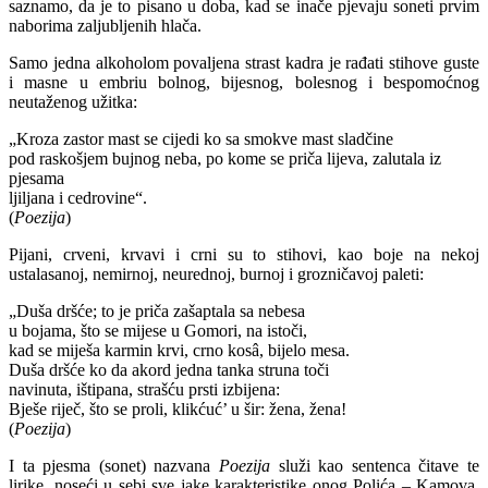
saznamo, da je to pisano u doba, kad se inače pjevaju soneti prvim
naborima zaljubljenih hlača.
Samo jedna alkoholom povaljena strast kadra je rađati stihove guste
i masne u embriu bolnog, bijesnog, bolesnog i bespomoćnog
neutaženog užitka:
„Kroza zastor mast se cijedi ko sa smokve mast sladčine
pod raskošjem bujnog neba, po kome se priča lijeva, zalutala iz
pjesama
ljiljana i cedrovine“.
(
Poezija
)
Pijani, crveni, krvavi i crni su to stihovi, kao boje na nekoj
ustalasanoj, nemirnoj, neurednoj, burnoj i grozničavoj paleti:
„Duša dršće; to je priča zašaptala sa nebesa
u bojama, što se mijese u Gomori, na istoči,
kad se miješa karmin krvi, crno kosâ, bijelo mesa.
Duša dršće ko da akord jedna tanka struna toči
navinuta, ištipana, strašću prsti izbijena:
Bješe riječ, što se proli, klikćuć’ u šir: žena, žena!
(
Poezija
)
I ta pjesma (sonet) nazvana
Poezija
služi kao sentenca čitave te
lirike, noseći u sebi sve jake karakteristike onog Polića – Kamova,