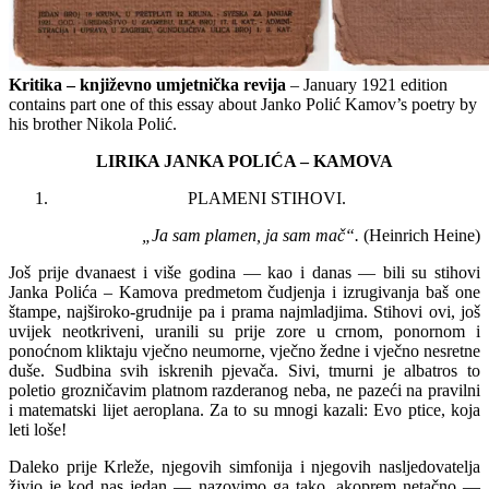
Kritika – književno umjetnička revija
– January 1921 edition
contains part one of this essay about Janko Polić Kamov’s poetry by
his brother Nikola Polić.
LIRIKA JANKA POLIĆA – KAMOVA
PLAMENI STIHOVI.
„Ja sam plamen, ja sam mač“.
(Heinrich Heine)
Još prije dvanaest i više godina — kao i danas — bili su stihovi
Janka Polića – Kamova predmetom čudjenja i izrugivanja baš one
štampe, najširoko-grudnije pa i prama najmladjima. Stihovi ovi, još
uvijek neotkriveni, uranili su prije zore u crnom, ponornom i
ponoćnom kliktaju vječno neumorne, vječno žedne i vječno nesretne
duše. Sudbina svih iskrenih pjevača. Sivi, tmurni je albatros to
poletio grozničavim platnom razderanog neba, ne pazeći na pravilni
i ma­tematski lijet aeroplana. Za to su mnogi kazali: Evo ptice, koja
leti loše!
Daleko prije Krleže, njegovih simfonija i njegovih nasljedovatelja
živio je kod nas jedan — nazovimo ga tako, akoprem netačno —