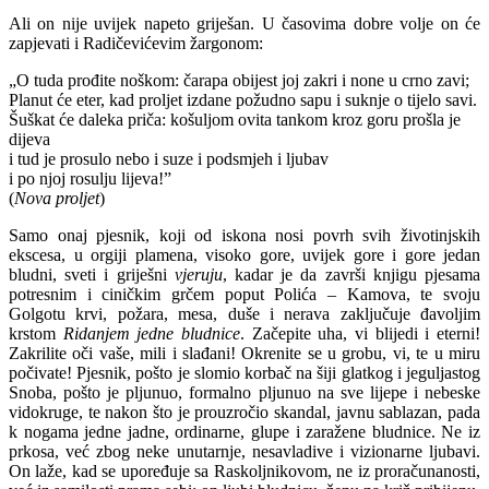
Ali on nije uvijek napeto griješan. U časovima dobre volje on će
zapjevati i Radičevićevim žargonom:
„O tuda prođite noškom: čarapa obijest joj zakri i none u crno zavi;
Planut će eter, kad proljet izdane požudno sapu i suknje o tijelo savi.
Šuškat će daleka priča: košuljom ovita tankom kroz goru prošla je
dijeva
i tud je prosulo nebo i suze i podsmjeh i ljubav
i po njoj rosulju lijeva!”
(
Nova proljet
)
Samo onaj pjesnik, koji od iskona nosi povrh svih životinjskih
ekscesa, u orgiji plamena, visoko gore, uvijek gore i gore jedan
bludni, sveti i griješni
vjeruju
, kadar je da završi knjigu pjesama
potresnim i ciničkim grčem poput Polića – Kamova, te svoju
Golgotu krvi, požara, mesa, duše i nerava zaključuje đavoljim
krstom
Ridanjem jedne bludnice
. Začepite uha, vi blijedi i eterni!
Zakrilite oči vaše, mili i slađani! Okrenite se u grobu, vi, te u miru
počivate! Pjesnik, pošto je slomio korbač na šiji glatkog i jeguljastog
Snoba, pošto je pljunuo, formalno pljunuo na sve lijepe i nebeske
vidokruge, te nakon što je prouzročio skandal, javnu sablazan, pada
k nogama jedne jadne, ordinarne, glupe i zaražene bludnice. Ne iz
prkosa, već zbog neke unutarnje, nesavladive i vizionarne ljubavi.
On laže, kad se upoređuje sa Raskoljnikovom, ne iz proračunanosti,