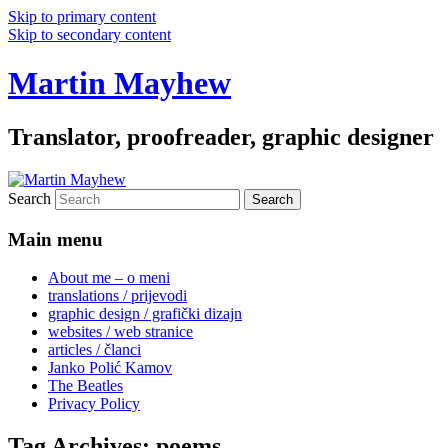
Skip to primary content
Skip to secondary content
Martin Mayhew
Translator, proofreader, graphic designer
Search
Main menu
About me – o meni
translations / prijevodi
graphic design / grafički dizajn
websites / web stranice
articles / članci
Janko Polić Kamov
The Beatles
Privacy Policy
Tag Archives:
poems