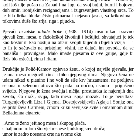
koji još nije pošao na Zapad i na Jug, da svoj bujni, burni i bojovni
duh smiri ironijskim rezignacijama i izigravanjem vlastitog srca. To
je bila lirika bluda: čisto primarna i nejasno jasna, sa krikovima i
trikovima duše što srlja, riga i pijucka.
Pjevači
hrvatske mlade lirike
(1908—1914) nisu nikad izravno
pjevali ženi mesa, o fiziološkoj životinji i beštijici, shvatajući je tek
kao kostur ili kao hostiju na oltaru svojih blijedih i bijelih vizija — i
to ih je sačuvalo na pristojnoj visini, ne dajući im povoda, da se
banališu i provulgare. Malo imade pjesama iz ove grupe, gdje bi
fizis bio osjećaj, rima i ritam.
Drukčije je Polić-Kamov opjevao ženu, o kojoj najviše pjevaše, jer
je ona meso njegovih rima i b
ȉ
lo njegovog ritma. Njegova žena ne
udara nikad u pianino i ne voli da siše krv hrizantema; ne prelijeva
se ona u zelenom otrovu što pada na noćno, usnulo i prigušeno
svijetlo. Njegova je žena svačija i ničija, prostitutka iz najcrnjih dna
života, što draži, svija, kida meso ispija mozak. To je persiflaža
Turgenjevljevih Liza i Gjema, Dostojevskijevih Aglaja i Sonja; ona
se približava Carmeni, crnom kriku seviljske svile i omamnom dimu
Belladonna cigarete.
„Amo te ženo jeftinog mesa i skupog plača,
s haljinom trulom što vjetar snese ljudskog sred drača;
umor je zadro pospane crte na tvome oku,