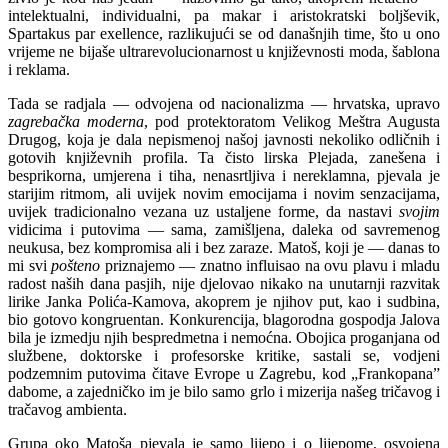
intelektualni, individualni, pa makar i aristokratski boljševik,
Spartakus par exellence, raz­likujući se od današnjih time, što u ono
vrijeme ne bijaše ultrarevolucionarnost u književnosti moda, šablona
i reklama.
Tada se radjala — odvojena od nacionalizma — hrvatska, upravo
zagrebačka moderna
, pod protektoratom Velikog Meštra Augusta
Drugog, koja je dala nepismenoj našoj javnosti nekoliko odličnih i
gotovih književnih profila. Ta čisto lirska Plejada, zanešena i
besprikorna, umjerena i tiha, nenasrtljiva i nereklamna, pjevala je
starijim ritmom, ali uvijek novim emocijama i novim senzacijama,
uvijek tradicionalno vezana uz ustaljene forme, da nastavi
svojim
vidicima i putovima — sama, zamišljena, daleka od savremenog
neukusa, bez kompromisa ali i bez zaraze. Matoš, koji je — danas to
mi svi
pošteno
priznajemo — znatno influisao na ovu plavu i mladu
radost naših dana pasjih, nije djelovao nikako na unutarnji razvitak
lirike Janka Polića-Kamova, akoprem je njihov put, kao i sudbina,
bio gotovo kongruentan. Konkurencija, blagorodna gospodja Jalova
bila je izmedju njih bespredmetna i nemoćna. Obojica proganjana od
službene, doktorske i profesorske kritike, sastali se, vodjeni
podzemnim putovima čitave Evrope u Zagrebu, kod „Frankopana”
dabome, a zajedničko im je bilo samo grlo i mizerija našeg tričavog i
tračavog ambienta.
Grupa oko Matoša pjevala je samo lijepo i o lijepome, osvojena