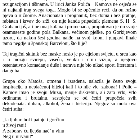
rezignacijom i tišinama. U lirici Janka Polića – Kamova ne osjeća se
ni najtanji trag svega toga. Moglo bi se općenito reći, da on ružno
pjeva o ružnome. Anacionalan i prognanik, bez doma i bez pratnje,
rabiatan i krvav do srži, on nije kanda pripadnik plemena S. H. S.
Grabancijaš, ali ne onaj kafana i promenada, proputovao je do svoje
osamnaeste godine pola Balkana, većinom pješke, po Gorkijevom
uzoru, da nakon šest godina naiđe na svoj kobni i glupavi finale
tamo negdje u španskoj Barceloni, što li je?
Taj tragični skitnik bez maske nosio je po cijelom svijetu, u srcu kao
i u mozgu svirepu, viseću, veliku i crnu viziju, a njegovo
ostentativno komadanje duše i nerava nije bio nikad sport, literatura i
danguba.
Grupa oko Matoša, otmena i izrađena, nalazila je često svoju
inspiraciju u neplaćenoj bijeloj kafi i to nije vic, zaboga! I Polić –
Kamov imao je svoju Muzu, manje diskretnu, ali zato vrlo, vrlo
ordinarnu i brutalnu, sastojeću se od četiri prapočela svih
dekadenata: duhan, alkohol, žena i histerija. Njegov su moto ova
četiri stiha:
„Ja ljubim bol i patnju i gorčinu
u živoj rani!
A zaborav ću ljepšu nać’ u vinu
Neg u nirvani!“