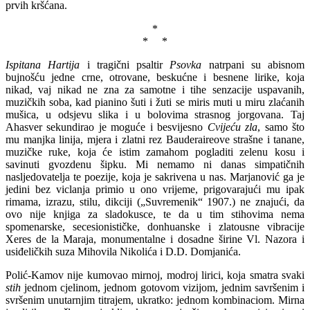
prvih kršćana.
*
* *
Ispitana Hartija
i tragični psaltir
Psovka
natrpani su abisnom
bujnošću jedne crne, otrovane, beskućne i besnene lirike, koja
nikad, vaj nikad ne zna za samotne i tihe senzacije uspavanih,
muzičkih soba, kad pianino šuti i žuti se miris muti u miru zlaćanih
mušica, u odsjevu slika i u bolovima strasnog jorgovana. Taj
Ahasver sekundirao je moguće i besvijesno
Cvijeću zla
, samo što
mu manjka linija, mjera i zlatni rez Bauderaireove strašne i tanane,
muzičke ruke, koja će istim zamahom pogladiti zelenu kosu i
savinuti gvozdenu šipku. Mi nemamo ni danas simpatičnih
nasljedovatelja te poezije, koja je sakrivena u nas. Marjanović ga je
jedini bez viclanja primio u ono vrijeme, prigovarajući mu ipak
rimama, izrazu, stilu, dikciji („Suvremenik“ 1907.) ne znajući, da
ovo nije knjiga za sladokusce, te da u tim stihovima nema
spomenarske, secesionističke, donhuanske i zlatousne vibracije
Xeres de la Maraja, monumentalne i dosadne širine Vl. Nazora i
usiđeličkih suza Mihovila Nikolića i D.D. Domjanića.
Polić-Kamov nije kumovao mirnoj, modroj lirici, koja smatra svaki
stih
jednom cjelinom, jednom gotovom vizijom, jednim savršenim i
svršenim unutarnjim titrajem, ukratko: jednom kombinaciom. Mirna