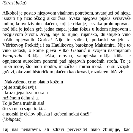
(
Strast bitka
)
Alkohol je postao njegovom vitalnom potrebom, stvarajući od njega
izraziti tip fiziološkog alkoličara. Svaka njegova pijača svršavaše
ludim, konvulzivnim plačem, koji je ridanje, i svaka prolumpovana
noć bila je jedan grč, jedna etapa, jedan fokus u ludom njegovom i
bezglavom životu. Avaj, nije to rujno, rujansko, đulabijsko vino
naših opjevanih Gorica! Nije to satirski, pudarski smijeh sa
Vidrićevog Prekrižja i sa Haulikovog baroknog Maksimira. Nije to
vino radosti, o kome pjeva Vilko Gabarić u svojem nasmijanom
Vinogradu
. Rakija, teška, olovna, vampirska rakija kitila je
ognjenom aureolom ponorni pad njegovih ponoćnih strofa. To je
lirika m
ȍ
re, što mori modra, muzička i mirna morâ. To su vizijski
grčevi, okovani histeričkim plačem kao krvavi, razulareni bičevi:
„Nakvašeno, crno platno kožom
joj se zmijski svija
i kroz njega trzaj mesa u
ružičnom dahu sija.
To je žena trudnih sisâ
što sa neba sapu traži…
a morski je cjelov pljuska i grebeni nokat draži“.
(
Voluptas
)
Taj nas nenaravni, ali zdravi perverzitet malo zbunjuje, kad