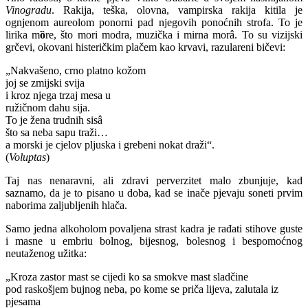
Vinogradu
. Rakija, teška, olovna, vampirska rakija kitila je
ognjenom aureolom ponorni pad njegovih ponoćnih strofa. To je
lirika m
ȍ
re, što mori modra, muzička i mirna morâ. To su vizijski
grčevi, okovani histeričkim plačem kao krvavi, razulareni bičevi:
„Nakvašeno, crno platno kožom
joj se zmijski svija
i kroz njega trzaj mesa u
ružičnom dahu sija.
To je žena trudnih sisâ
što sa neba sapu traži…
a morski je cjelov pljuska i grebeni nokat draži“.
(
Voluptas
)
Taj nas nenaravni, ali zdravi perverzitet malo zbunjuje, kad
saznamo, da je to pisano u doba, kad se inače pjevaju soneti prvim
naborima zaljubljenih hlača.
Samo jedna alkoholom povaljena strast kadra je rađati stihove guste
i masne u embriu bolnog, bijesnog, bolesnog i bespomoćnog
neutaženog užitka:
„Kroza zastor mast se cijedi ko sa smokve mast sladčine
pod raskošjem bujnog neba, po kome se priča lijeva, zalutala iz
pjesama