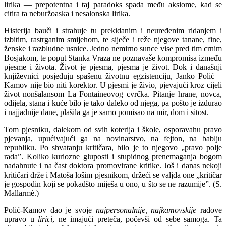
lirika — prepotentna i taj paradoks spada među aksiome, kad se
citira ta neburžoaska i nesalonska lirika.
Histerija bauči i strahuje tu prekidanim i neuređenim ridanjem i
izbitim, rastrganim smijehom, te siječe i reže njegove tanane, fine,
ženske i razbludne usnice. Jedno nemirno sunce vise pred tim crnim
Bosjakom, te poput Stanka Vraza ne poznavaše kompromisa između
pjesme i života. Život je pjesma, pjesma je život. Dok i današnji
književnici posjeduju spašenu životnu egzistenciju, Janko Polić –
Kamov nije bio niti korektor. U pjesmi je živio, pjevajući kroz cijeli
život nonšalansom La Fontaineovog cvrčka. Pitanje hrane, novca,
odijela, stana i kuće bilo je tako daleko od njega, pa pošto je izdurao
i najjadnije dane, plašila ga je samo pomisao na mir, dom i sitost.
Tom pjesniku, dalekom od svih koterija i škole, osporavahu pravo
pjevanja, upućivajući ga na novinarstvo, na fejton, na bablju
republiku. Po shvatanju kritičara, bilo je to njegovo „pravo polje
rada”. Koliko kuriozne gluposti i stupidnog prenemaganja bogom
nadahnute i na čast doktora promovirane kritike. Još i danas nekoji
kritičari drže i Matoša lošim pjesnikom, držeći se valjda one „kritičar
je gospodin koji se pokadšto miješa u ono, u što se ne razumije”. (S.
Mallarmè.)
Polić-Kamov dao je svoje
najpersonalnije, najkamovskije
radove
upravo u
lirici
, ne imajući preteča, počevši od sebe samoga. Ta