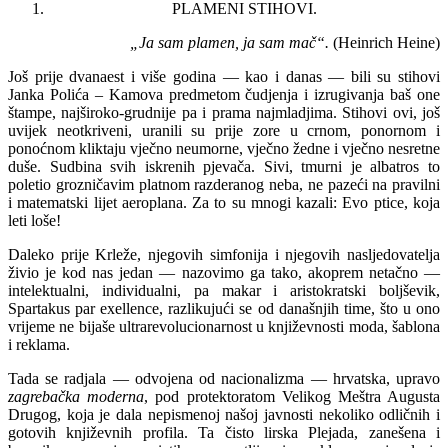
PLAMENI STIHOVI.
„Ja sam plamen, ja sam mač“.
(Heinrich Heine)
Još prije dvanaest i više godina — kao i danas — bili su stihovi
Janka Polića – Kamova predmetom čudjenja i izrugivanja baš one
štampe, najširoko-grudnije pa i prama najmladjima. Stihovi ovi, još
uvijek neotkriveni, uranili su prije zore u crnom, ponornom i
ponoćnom kliktaju vječno neumorne, vječno žedne i vječno nesretne
duše. Sudbina svih iskrenih pjevača. Sivi, tmurni je albatros to
poletio grozničavim platnom razderanog neba, ne pazeći na pravilni
i ma­tematski lijet aeroplana. Za to su mnogi kazali: Evo ptice, koja
leti loše!
Daleko prije Krleže, njegovih simfonija i njegovih nasljedovatelja
živio je kod nas jedan — nazovimo ga tako, akoprem netačno —
intelektualni, individualni, pa makar i aristokratski boljševik,
Spartakus par exellence, raz­likujući se od današnjih time, što u ono
vrijeme ne bijaše ultrarevolucionarnost u književnosti moda, šablona
i reklama.
Tada se radjala — odvojena od nacionalizma — hrvatska, upravo
zagrebačka moderna
, pod protektoratom Velikog Meštra Augusta
Drugog, koja je dala nepismenoj našoj javnosti nekoliko odličnih i
gotovih književnih profila. Ta čisto lirska Plejada, zanešena i