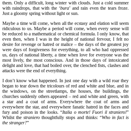
them. Only a difficult, long winter with clouds. Just a cold summer
with raindrops, that with the ‘
bura
’ and rain even the tears froze.
Just a gloomy spring without light or sun.
Maybe a time will come, when all the ecstasy and elation will seem
ridiculous to us. Maybe a period will come, when every sense will
be reduced to a mathematical or chemical formula. I only know, that
even then, when I was in the height of national fervour, I felt no
desire for revenge or hatred or malice – the days of the greatest joy
were days of forgiveness for everything, to all who had oppressed
us, days of national liberty, a time when love for everyone was the
most lively, the most conscious. And in those days of intoxicated
delight and love, that had boiled over, the clenched fists, clashes and
attacks were the end of everything.
I don’t know what happened. In just one day with a wild roar they
began to tear down the tricolours of red and white and blue, and in
the windows, on the streetlamps, the houses, the buildings, the
churches suddenly others appeared – red and white and green, with
a star and a coat of arms. Everywhere the coat of arms and
everywhere the star, and everywhere fanatic hatred in the faces and
fury and poison in the looks. “
Italia o morte! Fuori il straniero!
”
Whilst the
straniero
thoughtfully stops and thinks: “
Who in fact is
the stranger?
”