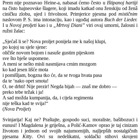
Prem nije poznavao Heine-a, nabasat ćemo često u
Ištipanoj hartiji
na čisto hajneovske šlagere, koji imadu katkad onu ženskiju od ženâ
ciničku zlobu, ujed i frivolnost. Primjerice pjesma pod
mističnim
naslovom P. S. ima intonaciju, kao i ugođaj autora
Buch der Lieder.
I u
Novoj proljeti
kao i u
„Mrtvoj Diani”
viri ovaj umorni, žalosni i
ružni žalac:
„Sjećaš li se? Nova proljet ponijela me k našoj klupi,
po kojoj su sjele sjene:
oličiše novom bojom i nasuše gustim pijeskom
sve što bješe uspomene.
A meni se nešto misli nasmijava crnim mozgom
ko kad jesen lišće mota
i pomišljam, bogzna tko će, da se tvoga hvata pasa
da te ‘nako opet smota!
O, ne drhti! Nije prezir! Negda bijah — znaš me dobro —
preko tebe težak i ja!
A sad možda kumpanija, da, i cijela regimenta
nije teška kad te svija!“
(
Nova Proljet
)
Svinjarija! Kaj ne? Praštajte, gospodo suci, moraliste, bašibozuci i
eunusi! I Magdalena je griješna, a Polić-Kamov oprao je taj cinizam
životom i jednom od svojih najumornijih, najljepših nostalgičnih
pjesama
Kitty
. Ovi su nedelikatni, soldački stihovi skrojeni