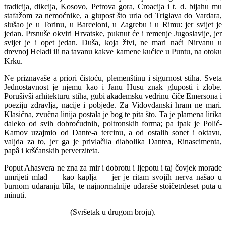
tradicija, dikcija, Kosovo, Petrova gora, Croacija i t. d. bijahu mu
stafažom za nemoćnike, a glupost što urla od Triglava do Vardara,
slušao je u Torinu, u Barceloni, u Zagrebu i u Rimu: jer svijet je
jedan. Prsnuše okviri Hrvatske, puknut će i remenje Jugoslavije, jer
svijet je i opet jedan. Duša, koja živi, ne mari naći Nirvanu u
drevnoj Heladi ili na tavanu kakve kamene kućice u Puntu, na otoku
Krku.
Ne priznavaše a priori čistoću, plemenštinu i sigurnost stiha. Sveta
Jednostavnost je njemu kao i Janu Husu znak gluposti i zlobe.
Porušivši arhitekturu stiha, gubi akademsku vedrinu čiče Emersona i
poeziju zdravlja, nacije i pobjede. Za Vidovdanski hram ne mari.
Klasična, zvučna linija postala je bog te pita što. Ta je plamena lirika
daleko od svih dobroćudnih, poltronskih forma; pa ipak je Polić-
Kamov uzajmio od Dante-a tercinu, a od ostalih sonet i oktavu,
valjda za to, jer ga je privlačila diabolika Dantea, Rinascimenta,
papâ i kršćanskih perverziteta.
Poput Ahasvera ne zna za mir i dobrotu i ljepotu i taj čovjek morade
umrijeti mlad — kao kaplja — jer je ritam svojih nerva našao u
burnom udaranju b
ȉ
la, te najnormalnije udaraše stoičetrdeset puta u
minuti.
(Svršetak u drugom broju).