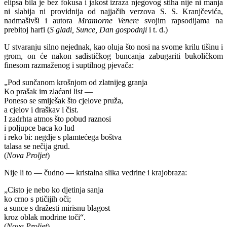
elipsa bila je bez fokusa i jakost izraza njegovog stiha nije ni manja
ni slabija ni providnija od najjačih verzova S. S. Kranjčevića,
nadmašivši i autora
Mramorne Venere
svojim rapsodijama na
prebitoj harfi (
S gladi, Sunce, Dan gospodnji
i t. d.)
U stvaranju silno nejednak, kao oluja što nosi na svome krilu tišinu i
grom, on će nakon sadističkog buncanja zabugariti bukoličkom
finesom razmaženog i suptilnog pjevača:
„Pod sunčanom krošnjom od zlatnijeg granja
Ko prašak im zlaćani list —
Poneso se smiješak što cjelove pruža,
a cjelov i draškav i čist.
I zadrhta atmos što pobud raznosi
i poljupce baca ko lud
i reko bi: negdje s plamtećega boštva
talasa se nečija grud.
(
Nova Proljet
)
Nije li to — čudno — kristalna slika vedrine i krajobraza:
„Cisto je nebo ko djetinja sanja
ko crno s ptičijih oči;
a sunce s dražesti mirisnu blagost
kroz oblak modrine toči“.
(
Nova Proljet
)