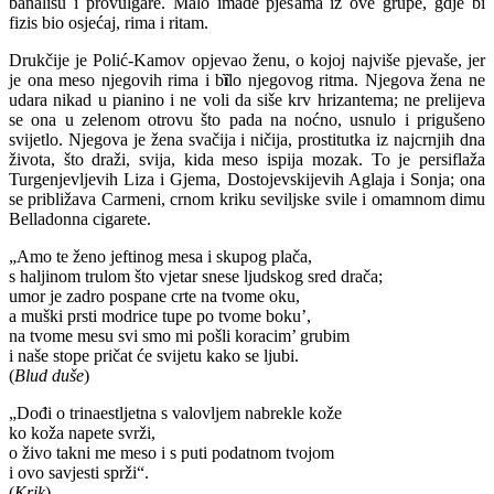
banališu i provulgare. Malo imade pjesama iz ove grupe, gdje bi
fizis bio osjećaj, rima i ritam.
Drukčije je Polić-Kamov opjevao ženu, o kojoj najviše pjevaše, jer
je ona meso njegovih rima i b
ȉ
lo njegovog ritma. Njegova žena ne
udara nikad u pianino i ne voli da siše krv hrizantema; ne prelijeva
se ona u zelenom otrovu što pada na noćno, usnulo i prigušeno
svijetlo. Njegova je žena svačija i ničija, prostitutka iz najcrnjih dna
života, što draži, svija, kida meso ispija mozak. To je persiflaža
Turgenjevljevih Liza i Gjema, Dostojevskijevih Aglaja i Sonja; ona
se približava Carmeni, crnom kriku seviljske svile i omamnom dimu
Belladonna cigarete.
„Amo te ženo jeftinog mesa i skupog plača,
s haljinom trulom što vjetar snese ljudskog sred drača;
umor je zadro pospane crte na tvome oku,
a muški prsti modrice tupe po tvome boku’,
na tvome mesu svi smo mi pošli koracim’ grubim
i naše stope pričat će svijetu kako se ljubi.
(
Blud duše
)
„Dođi o trinaestljetna s valovljem nabrekle kože
ko koža napete svrži,
o živo takni me meso i s puti podatnom tvojom
i ovo savjesti sprži“.
(
Krik
)