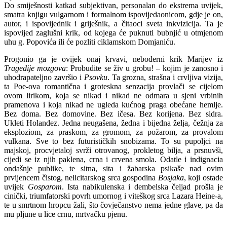
Do smiješnosti katkad subjektivan, personalan do ekstrema uvijek,
smatra knjigu vulgarnom i formalnom ispovijedaonicom, gdje je on,
autor, i ispovijednik i griješnik, a čitaoci sveta inkvizicija. Ta je
ispovijed zaglušni krik, od kojega će puknuti bubnjić u otmjenom
uhu g. Popovića ili će pozliti ciklamskom Domjaniću.
Progonio ga je ovijek onaj krvavi, neboderni krik Marijev iz
Tragedije mozgova
: Probudite se živ u grobu! – kojim je zanosno i
uhodrapateljno završio i
Psovku
. Ta grozna, strašna i crvljiva vizija,
ta Poe-ova romantična i groteskna senzacija provlači se cijelom
ovom lirikom, koja se nikad i nikad ne odmara u sjeni vrbinih
pramenova i koja nikad ne ugleda kućnog praga obećane hemlje.
Bez doma. Bez domovine. Bez ičesa. Bez korijena. Bez sidra.
Ukleti Holandez. Jedna neugašena, žedna i bijedna želja, čežnja za
eksploziom, za praskom, za gromom, za požarom, za provalom
vulkana. Sve to bez futurističkih snobizama. To su pupoljci na
majskoj, procvjetaloj svrži otrovanog, prokletog bilja, a prsnuvši,
cijedi se iz njih paklena, crna i crvena smola. Odatle i indignacia
ondašnje publike, te sitna, sita i žabarska psikaše nad ovim
prvijencem čistog, nelicitarskog srca gospodina
Bosjaka
, koji ostade
uvijek
Gosparom
. Ista nabikulenska i dembelska čeljad prošla je
cinički, triumfatorski povrh umornog i viteškog srca Lazara Heine-a,
te u smrtnom hropcu žali, što čovječanstvo nema jedne glave, pa da
mu pljune u lice crnu, mrtvačku pjenu.