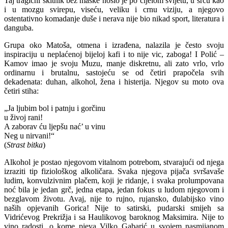
Taj tragični skitnik bez maske nosio je po cijelom svijetu, u srcu kao
i u mozgu svirepu, viseću, veliku i crnu viziju, a njegovo
ostentativno komadanje duše i nerava nije bio nikad sport, literatura i
danguba.
Grupa oko Matoša, otmena i izrađena, nalazila je često svoju
inspiraciju u neplaćenoj bijeloj kafi i to nije vic, zaboga! I Polić –
Kamov imao je svoju Muzu, manje diskretnu, ali zato vrlo, vrlo
ordinarnu i brutalnu, sastojeću se od četiri prapočela svih
dekadenata: duhan, alkohol, žena i histerija. Njegov su moto ova
četiri stiha:
„Ja ljubim bol i patnju i gorčinu
u živoj rani!
A zaborav ću ljepšu nać’ u vinu
Neg u nirvani!“
(
Strast bitka
)
Alkohol je postao njegovom vitalnom potrebom, stvarajući od njega
izraziti tip fiziološkog alkoličara. Svaka njegova pijača svršavaše
ludim, konvulzivnim plačem, koji je ridanje, i svaka prolumpovana
noć bila je jedan grč, jedna etapa, jedan fokus u ludom njegovom i
bezglavom životu. Avaj, nije to rujno, rujansko, đulabijsko vino
naših opjevanih Gorica! Nije to satirski, pudarski smijeh sa
Vidrićevog Prekrižja i sa Haulikovog baroknog Maksimira. Nije to
vino radosti, o kome pjeva Vilko Gabarić u svojem nasmijanom