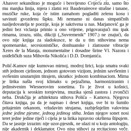
Ahasver sekundirao je moguće i besvijesno
Cvijeću zla
, samo što
mu manjka linija, mjera i zlatni rez Bauderaireove strašne i tanane,
muzičke ruke, koja će istim zamahom pogladiti zelenu kosu i
savinuti gvozdenu šipku. Mi nemamo ni danas simpatičnih
nasljedovatelja te poezije, koja je sakrivena u nas. Marjanović ga je
jedini bez viclanja primio u ono vrijeme, prigovarajući mu ipak
rimama, izrazu, stilu, dikciji („Suvremenik“ 1907.) ne znajući, da
ovo nije knjiga za sladokusce, te da u tim stihovima nema
spomenarske, secesionističke, donhuanske i zlatousne vibracije
Xeres de la Maraja, monumentalne i dosadne širine Vl. Nazora i
usiđeličkih suza Mihovila Nikolića i D.D. Domjanića.
Polić-Kamov nije kumovao mirnoj, modroj lirici, koja smatra svaki
stih
jednom cjelinom, jednom gotovom vizijom, jednim savršenim i
svršenim unutarnjim titrajem, ukratko: jednom kombinaciom. Mirna
je lirika našla svoj klimaks u pejzažima, harmoniziranim i
jedinstvenim Wiesnerovim sonetima. To je život u košnici,
deputacija k seoskim tornjevima, muzika sjenâ zastora i zvončići
neba. Drukčija je arhitektura stihova Polića – Kamova. Njegova
čitava knjiga, pa da je napisao i deset knjiga, sve bi to šumilo
pritajenim orkanom, vrludavim strujama, razbješnjelim valovima
jedne jedine pjesme, jednog jedinog stiha
. Jedan njegov sonet nosi
teret jedne jedine riječi i cijela je ta lirika ispravno okrštena
štipajem
.
Da se jasnije izrazim: nije uzor-pjesnik, ne ulazi ni u koju antologiju,
nije akademik i deklamator. Ovo nisu stihovi za recitaciono veče.