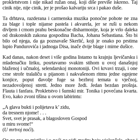
prokletstvom i nije nikad ružan onaj, koji diše previše iskreno. Taj
cinik nije, nije cinik, jer je prošao kalvariju srca i pakao duše.
Ta drhtava, razderana i carmenska muzika ponoćne pohote ne zna
za blage i tople nijanse pastela i akvarela, jer se ruši u nekom
divljem i crnom prahu beskonačne disharmonije, koja je vrlo daleka
od drakonskih zakona gospodina Bacha, Johana Sebastiana. Što bi
bilo od njega, da ga poznavaše Skerlić, koji je onako po prstima
lupio Pandurovića i jadnoga Disa, inače dvije blage i mirne dušice.
Kad danas, nakon deset i više godina listamo tu krajnju ljevičarsku i
mladenačku liriku, posrtavamo svakim stihom u ovoj današnjoj
blaženoj i učmaloj, selendarskoj monotoniji. Ovi krvavi trzaji, i one
crne strofe tralaliču u pijanom i nakvašenom ritmu jedne ognjene
konjice, poput đavolje fuge sa bezbroj temata u vječnoj,
nezadovoljenoj stretti. Jedno more žeđi. Jedan bezdan prošnja.
Flauta i fanfara. Prokletstvo i šumski mir. Tonika i povećana kvarta.
Evo, kako zvoni tišina u ovom labirintu:
„A glava bukti i polijetava k’ zidu,
da tresnem njome! . . .
Svet, svet je prasak, a blagosloven Gospod
u miru svome!“
(
U mrtvoj noći
).