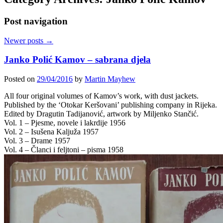
Post navigation
Newer posts
→
Janko Polić Kamov – sabrana djela
Posted on
29/04/2016
by
Martin Mayhew
All four original volumes of Kamov’s work, with dust jackets.
Published by the ‘Otokar Keršovani’ publishing company in Rijeka.
Edited by Dragutin Tadijanović, artwork by Miljenko Stančić.
Vol. 1 – Pjesme, novele i lakrdije 1956
Vol. 2 – Isušena Kaljuža 1957
Vol. 3 – Drame 1957
Vol. 4 – Članci i feljtoni – pisma 1958