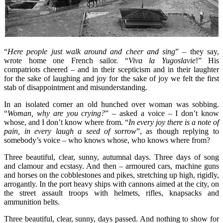
“
Here people just walk around and cheer and sing
” – they say,
wrote home one French sailor. “
Viva la Yugoslavie
!” His
compatriots cheered – and in their scepticism and in their laughter
for the sake of laughing and joy for the sake of joy we felt the first
stab of disappointment and misunderstanding.
In an isolated corner an old hunched over woman was sobbing.
“
Woman, why are you crying?
” – asked a voice – I don’t know
whose, and I don’t know where from. “
In every joy there is a note of
pain, in every laugh a seed of sorrow
”, as though replying to
somebody’s voice – who knows whose, who knows where from?
Three beautiful, clear, sunny, autumnal days. Three days of song
and clamour and ecstasy. And then – armoured cars, machine guns
and horses on the cobblestones and pikes, stretching up high, rigidly,
arrogantly. In the port heavy ships with cannons aimed at the city, on
the street assault troops with helmets, rifles, knapsacks and
ammunition belts.
Three beautiful, clear, sunny, days passed. And nothing to show for