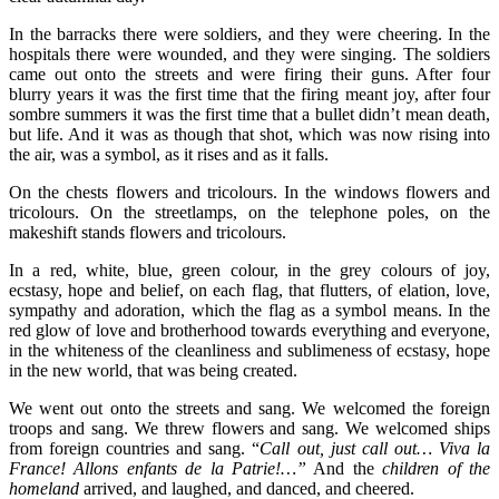
In the barracks there were soldiers, and they were cheering. In the
hospitals there were wounded, and they were singing. The soldiers
came out onto the streets and were firing their guns. After four
blurry years it was the first time that the firing meant joy, after four
sombre summers it was the first time that a bullet didn’t mean death,
but life. And it was as though that shot, which was now rising into
the air, was a symbol, as it rises and as it falls.
On the chests flowers and tricolours. In the windows flowers and
tricolours. On the streetlamps, on the telephone poles, on the
makeshift stands flowers and tricolours.
In a red, white, blue, green colour, in the grey colours of joy,
ecstasy, hope and belief, on each flag, that flutters, of elation, love,
sympathy and adoration, which the flag as a symbol means. In the
red glow of love and brotherhood towards everything and everyone,
in the whiteness of the cleanliness and sublimeness of ecstasy, hope
in the new world, that was being created.
We went out onto the streets and sang. We welcomed the foreign
troops and sang. We threw flowers and sang. We welcomed ships
from foreign countries and sang. “
Call out, just call out… Viva la
France! Allons enfants de la Patrie!…”
And the
children of the
homeland
arrived, and laughed, and danced, and cheered.