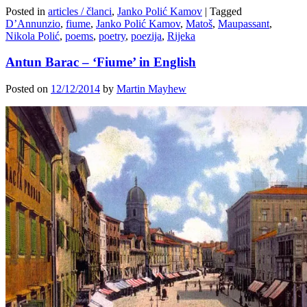
Posted in
articles / članci
,
Janko Polić Kamov
|
Tagged
D’Annunzio
,
fiume
,
Janko Polić Kamov
,
Matoš
,
Maupassant
,
Nikola Polić
,
poems
,
poetry
,
poezija
,
Rijeka
Antun Barac – ‘Fiume’ in English
Posted on
12/12/2014
by
Martin Mayhew