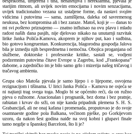
besprikorna, umjerena i tiha, nenasrtljiva i nereklamna, pjevala je
starijim ritmom, ali uvijek novim emocijama i novim senzacijama,
uvijek tradicionalno vezana uz ustaljene forme, da nastavi
svojim
vidicima i putovima — sama, zamišljena, daleka od savremenog
neukusa, bez kompromisa ali i bez zaraze. Matoš, koji je — danas to
mi svi
pošteno
priznajemo — znatno influisao na ovu plavu i mladu
radost naših dana pasjih, nije djelovao nikako na unutarnji razvitak
lirike Janka Polića-Kamova, akoprem je njihov put, kao i sudbina,
bio gotovo kongruentan. Konkurencija, blagorodna gospodja Jalova
bila je izmedju njih bespredmetna i nemoćna. Obojica proganjana od
službene, doktorske i profesorske kritike, sastali se, vodjeni
podzemnim putovima čitave Evrope u Zagrebu, kod „Frankopana”
dabome, a zajedničko im je bilo samo grlo i mizerija našeg tričavog i
tračavog ambienta.
Grupa oko Matoša pjevala je samo lijepo i o lijepome, osvojena
rezignacijom i tišinama. U lirici Janka Polića – Kamova ne osjeća se
ni najtanji trag svega toga. Moglo bi se općenito reći, da on ružno
pjeva o ružnome. Anacionalan i prognanik, bez doma i bez pratnje,
rabiatan i krvav do srži, on nije kanda pripadnik plemena S. H. S.
Grabancijaš, ali ne onaj kafana i promenada, proputovao je do svoje
osamnaeste godine pola Balkana, većinom pješke, po Gorkijevom
uzoru, da nakon šest godina naiđe na svoj kobni i glupavi finale
tamo negdje u španskoj Barceloni, što li je?