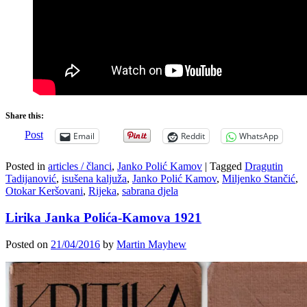
Share this:
Post
Email
Reddit
WhatsApp
Posted in
articles / članci
,
Janko Polić Kamov
|
Tagged
Dragutin
Tadijanović
,
isušena kaljuža
,
Janko Polić Kamov
,
Miljenko Stančić
,
Otokar Keršovani
,
Rijeka
,
sabrana djela
Lirika Janka Polića-Kamova 1921
Posted on
21/04/2016
by
Martin Mayhew