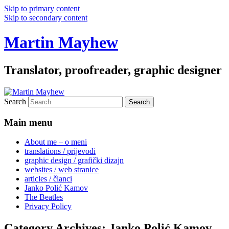
Skip to primary content
Skip to secondary content
Martin Mayhew
Translator, proofreader, graphic designer
Search
Main menu
About me – o meni
translations / prijevodi
graphic design / grafički dizajn
websites / web stranice
articles / članci
Janko Polić Kamov
The Beatles
Privacy Policy
Category Archives:
Janko Polić Kamov