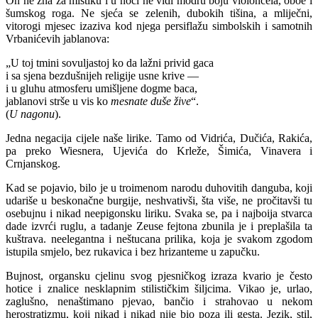
On ne zna za mistiku i u noći ne vidi modru boju violončela, oboe i
šumskog roga. Ne sjeća se zelenih, dubokih tišina, a mliječni,
vitorogi mjesec izaziva kod njega persiflažu simbolskih i samotnih
Vrbanićevih jablanova:
„U toj tmini sovuljastoj ko da lažni privid gaca
i sa sjena bezdušnijeh religije usne krive —
i u gluhu atmosferu umišljene dogme baca,
jablanovi strše u vis ko
mesnate duše žive
“.
(
U nagonu
).
Jedna negacija cijele naše lirike. Tamo od Vidrića, Dučića, Rakića,
pa preko Wiesnera, Ujevića do Krleže, Šimića, Vinavera i
Crnjanskog.
Kad se pojavio, bilo je u troimenom narodu duhovitih danguba, koji
udariše u beskonačne burgije, neshvativši, šta više, ne pročitavši tu
osebujnu i nikad neepigonsku liriku. Svaka se, pa i najboija stvarca
dade izvrći ruglu, a tadanje Zeuse fejtona zbunila je i preplašila ta
kuštrava. neelegantna i neštucana prilika, koja je svakom zgodom
istupila smjelo, bez rukavica i bez hrizanteme u zapučku.
Bujnost, organsku cjelinu svog pjesničkog izraza kvario je često
hotice i znalice nesklapnim stilističkim šiljcima. Vikao je, urlao,
zaglušno, nenaštimano pjevao, bančio i strahovao u nekom
herostratizmu, koji nikad i nikad nije bio poza ili gesta. Jezik, stil,