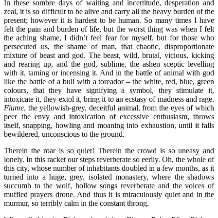
In these sombre days of waiting and incertitude, desperation and
zeal, it is so difficult to be alive and carry all the heavy burden of the
present; however it is hardest to be human. So many times I have
felt the pain and burden of life, but the worst thing was when I felt
the aching shame, I didn’t feel fear for myself, but for those who
persecuted us, the shame of man, that chaotic, disproportionate
mixture of beast and god. The beast, wild, brutal, vicious, kicking
and rearing up, and the god, sublime, the ashen sceptic levelling
with it, taming or incensing it. And in the battle of animal with god
like the battle of a bull with a toreador – the white, red, blue, green
colours, that they have signifying a symbol, they stimulate it,
intoxicate it, they extol it, bring it to an ecstasy of madness and rage.
Fiume
, the yellowish-grey, deceitful animal, from the eyes of which
peer the envy and intoxication of excessive enthusiasm, throws
itself, snapping, howling and moaning into exhaustion, until it falls
bewildered, unconscious to the ground.
Therein the roar is so quiet! Therein the crowd is so uneasy and
lonely. In this racket our steps reverberate so eerily. Oh, the whole of
this city, whose number of inhabitants doubled in a few months, as it
turned into a huge, grey, isolated monastery, where the shadows
succumb to the wolf, hollow songs reverberate and the voices of
muffled prayers drone. And thus it is miraculously quiet and in the
murmur, so terribly calm in the constant throng.