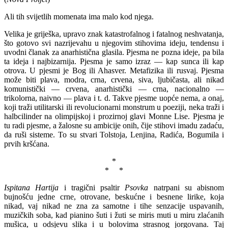
Ali tih svijetlih momenata ima malo kod njega.
Velika je griješka, upravo znak katastrofalnog i fatalnog neshvatanja,
što gotovo svi nazrijevahu u njegovim stihovima ideju, tendensu i
uvodni članak za anarhistična glasila. Pjesma ne pozna ideje, pa bila
ta ideja i najbizarnija. Pjesma je samo izraz — kap sunca ili kap
otrova. U pjesmi je Bog ili Ahasver. Metafizika ili rusvaj. Pjesma
može biti plava, modra, crna, crvena, siva, ljubičasta, ali nikad
komunistički — crvena, anarhistički — crna, nacionalno —
trikolorna, naivno — plava i t. d. Takve pjesme uopće nema, a onaj,
koji traži utilitarski ili revolucionarni monstrum u poeziji, neka traži i
halbcilinder na olimpijskoj i prozirnoj glavi Monne Lise. Pjesma je
tu radi pjesme, a žalosne su ambicije onih, čije stihovi imadu zadaću,
da ruši sisteme. To su stvari Tolstoja, Lenjina, Radića, Bogumila i
prvih kršćana.
*
* *
Ispitana Hartija
i tragični psaltir
Psovka
natrpani su abisnom
bujnošću jedne crne, otrovane, beskućne i besnene lirike, koja
nikad, vaj nikad ne zna za samotne i tihe senzacije uspavanih,
muzičkih soba, kad pianino šuti i žuti se miris muti u miru zlaćanih
mušica, u odsjevu slika i u bolovima strasnog jorgovana. Taj