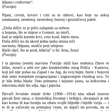
ljiljana i cedrovine“.
(
Poezija
)
Pijani, crveni, krvavi i crni su to stihovi, kao boje na nekoj
ustalasanoj, nemirnoj, neurednoj, burnoj i grozničavoj paleti:
„Duša dršće; to je priča zašaptala sa nebesa
u bojama, što se mijese u Gomori, na istoči,
kad se miješa karmin krvi, crno kosâ, bijelo mesa.
Duša dršće ko da akord jedna tanka struna toči
navinuta, ištipana, strašću prsti izbijena:
Bješe riječ, što se proli, klikćuć’ u šir: žena, žena!
(
Poezija
)
I ta pjesma (sonet) nazvana
Poezija
služi kao sentenca čitave te
lirike, noseći u sebi sve jake karakteristike onog Polića – Kamova,
koji još nije pošao na Zapad i na Jug, da svoj bujni, burni i bojovni
duh smiri ironijskim rezignacijama i izigravanjem vlastitog srca. To
je bila lirika bluda: čisto primarna i nejasno jasna, sa krikovima i
trikovima duše što srlja, riga i pijucka.
Pjevači
hrvatske mlade lirike
(1908—1914) nisu nikad izravno
pjevali ženi mesa, o fiziološkoj životinji i beštijici, shvatajući je tek
kao kostur ili kao hostiju na oltaru svojih blijedih i bijelih vizija — i
to ih je sačuvalo na pristojnoj visini, ne dajući im povoda, da se