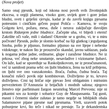
(
Nova proljet
)
Samo onaj pjesnik, koji od iskona nosi povrh svih životinjskih
ekscesa, u orgiji plamena, visoko gore, uvijek gore i gore jedan
bludni, sveti i griješni
vjeruju
, kadar je da završi knjigu pjesama
potresnim i ciničkim grčem poput Polića – Kamova, te svoju
Golgotu krvi, požara, mesa, duše i nerava zaključuje đavoljim
krstom
Ridanjem jedne bludnice
. Začepite uha, vi blijedi i eterni!
Zakrilite oči vaše, mili i slađani! Okrenite se u grobu, vi, te u miru
počivate! Pjesnik, pošto je slomio korbač na šiji glatkog i jeguljastog
Snoba, pošto je pljunuo, formalno pljunuo na sve lijepe i nebeske
vidokruge, te nakon što je prouzročio skandal, javnu sablazan, pada
k nogama jedne jadne, ordinarne, glupe i zaražene bludnice. Ne iz
prkosa, već zbog neke unutarnje, nesavladive i vizionarne ljubavi.
On laže, kad se upoređuje sa Raskoljnikovom, ne iz proračunanosti,
već iz samilosti prama sebi: on ljubi bludnicu, ženu na križ pribijenu,
on ljubi sve ono vanzakonsko. Braća, čudna, čudna braća. Taj
konačni rušeći povik nije kombinovan. Doživljeno je to, krvavo
doživljeno. Crni taj liričar nije pjevao ženi obligatnim i mirisnim
pervezitetom D’Annunzia iz brijačkih i modnih salona; njegovo
ženstvo nije parfimisani žargon neumrlog Marcel Prevosta; nije ni
pikantni sos za komije i sobarice Guy de Maupassanta. Taj gusti,
masni i čemerni slador zalutao je tamo negdje sa biblijskih obala
Salamunove pijane pjesme nad pjesmama. Vreli, uzavreli potok
pobunjene krvi, što teče i nikad ne prestaje. Ta je dekandentska